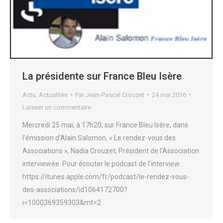
La présidente sur France Bleu Isère
Actu
,
Actualités
Par
Jean-Pascal Crouzet
24 mai 2016
Laisser un commentaire
Mercredi 25 mai, à 17h20, sur France Bleu Isère, dans
l’émission d’Alain Salomon, « Le rendez-vous des
Associations », Nadia Crouzet, Président de l’Association
interviewée. Pour écouter le podcast de l’interview.
https://itunes.apple.com/fr/podcast/le-rendez-vous-
des-associations/id1064172700?
i=1000369359303&mt=2