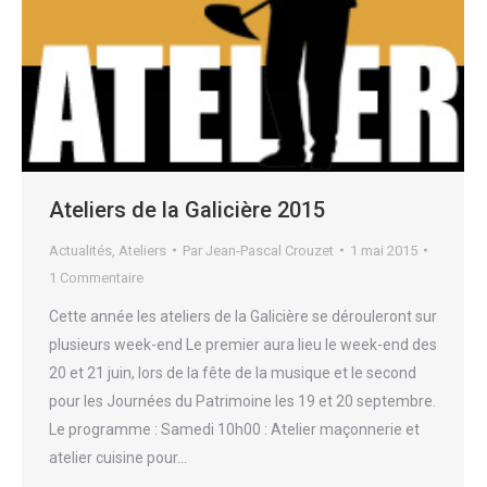
Ateliers de la Galicière 2015
Actualités
,
Ateliers
Par
Jean-Pascal Crouzet
1 mai 2015
1 Commentaire
Cette année les ateliers de la Galicière se dérouleront sur
plusieurs week-end Le premier aura lieu le week-end des
20 et 21 juin, lors de la fête de la musique et le second
pour les Journées du Patrimoine les 19 et 20 septembre.
Le programme : Samedi 10h00 : Atelier maçonnerie et
atelier cuisine pour…