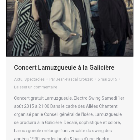
Concert Lamuzgueule à la Galicière
Actu
,
Spectacles
Par
Jean-Pascal Crouzet
5 mai 2015
Laisser un commentaire
Concert gratuit Lamuzgueule, Electro Swing Samedi 1er
août 2015 à 21:00 Dans le cadre des Allées Chantent
organisé par le Conseil général de l’Isère, Lamuzgueule
se produira à la Galicière. Décalé, sophistiqué et coloré,
Lamuzgueule mélange l’universalité du swing des
années 1930 avec les beats & bass d’une électro