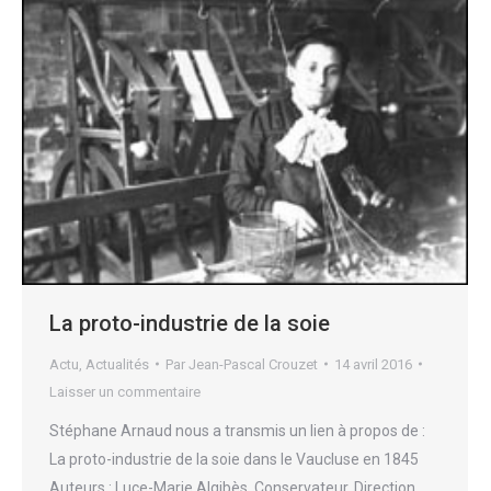
La proto-industrie de la soie
Actu
,
Actualités
Par
Jean-Pascal Crouzet
14 avril 2016
Laisser un commentaire
Stéphane Arnaud nous a transmis un lien à propos de :
La proto-industrie de la soie dans le Vaucluse en 1845
Auteurs : Luce-Marie Algibès, Conservateur, Direction