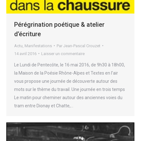
Pérégrination poétique & atelier
d’écriture
Actu
,
Manifestations
Par
Jean-Pascal Crouzet
14 avril 2016
Laisser un commentaire
Le Lundi de Pentecôte, le 16 mai 2016, de 9h30 à 18h00,
la Maison de la Poésie Rhône-Alpes et Textes en l’air
vous propose une journée de découverte autour des
mots sur le thème du travail. Une journée en trois temps
Le matin pour cheminer autour des anciennes voies du
tram entre Dionay et Chatte,…