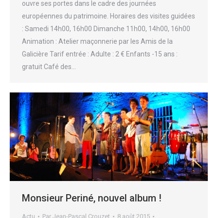
ouvre ses portes dans le cadre des journées
européennes du patrimoine. Horaires des visites guidées
: Samedi 14h00, 16h00 Dimanche 11h00, 14h00, 16h00
Animation : Atelier maçonnerie par les Amis de la
Galicière Tarif entrée : Adulte : 2 € Enfants -15 ans :
gratuit Café des…
Monsieur Periné, nouvel album !
Actu
Par
Jean-Pascal Crouzet
8 août 2015