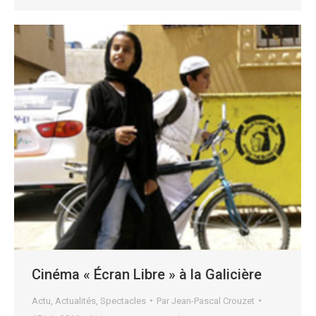
Cinéma « Écran Libre » à la Galicière
Actu
,
Actualités
,
Spectacles
Par
Jean-Pascal Crouzet