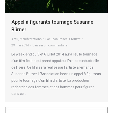
Appel à figurants tournage Susanne
Bürner
Actu
,
Manifestations
Par
Jean-Pascal Crouzet
29 mai 2014
Laisser un commentaire
Le week-end du 5 et 6 juillet 2014 aura lieu le tournage
d’un film fiction qui prend appui sur l’histoire industrielle
de l’Isère. Ce film sera réalisé par l’artiste allemande
Susanne Bürner. L’Association lance un appel à figurants
pour le tournage d’un film d’artiste. La production
recherche des femmes et des hommes pour figurer
dans ce…