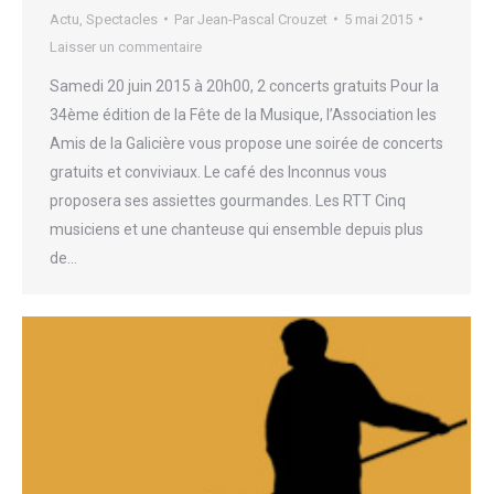
Actu
,
Spectacles
Par
Jean-Pascal Crouzet
5 mai 2015
Laisser un commentaire
Samedi 20 juin 2015 à 20h00, 2 concerts gratuits Pour la
34ème édition de la Fête de la Musique, l’Association les
Amis de la Galicière vous propose une soirée de concerts
gratuits et conviviaux. Le café des Inconnus vous
proposera ses assiettes gourmandes. Les RTT Cinq
musiciens et une chanteuse qui ensemble depuis plus
de…