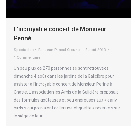
L’incroyable concert de Monsieur
Periné
Spectacles
Par
Jean-Pascal Crouzet
8 août 2013
1 Commentaire
Un peu plus de 270 personnes se sont retrouvées
dimanche 4 août dans les jardins de la Galicière pour
assister à l’incroyable concert de Monsieur Periné à
Chatte. L’association les Amis de la Galicière proposait
des formules goûteuses et peu onéreuses aux « early
birds » qui pouvaient coller une étiquette « réservé » sur
le siège de leur…