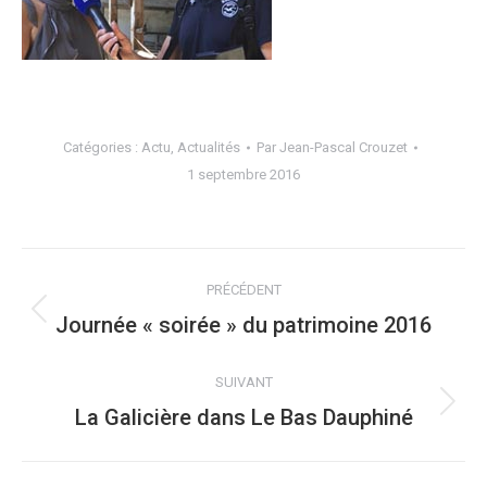
Catégories :
Actu
,
Actualités
Par
Jean-Pascal Crouzet
1 septembre 2016
NAVIGATION
PRÉCÉDENT
ARTICLE
Journée « soirée » du patrimoine 2016
Article
précédent
:
SUIVANT
La Galicière dans Le Bas Dauphiné
Article
suivant
: