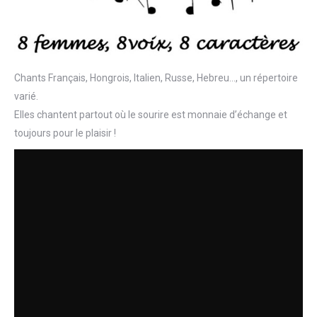
Chants Français, Hongrois, Italien, Russe, Hebreu…, un répertoire
varié.
Elles chantent partout où le sourire est monnaie d’échange et
toujours pour le plaisir !