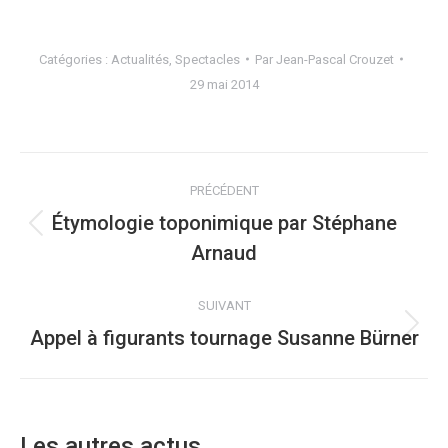
Catégories :
Actualités
,
Spectacles
Par
Jean-Pascal Crouzet
29 mai 2014
NAVIGATION
PRÉCÉDENT
ARTICLE
Étymologie toponimique par Stéphane
Article
Arnaud
précédent
:
SUIVANT
Appel à figurants tournage Susanne Bürner
Article
suivant
:
Les autres actus