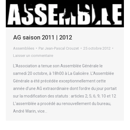
AG saison 2011 | 2012
Assemblées
Par
Jean-Pascal Crouzet
25 octobre 2012
Laisser un commentaire
L’Association a tenue son Assemblée Générale le
samedi 20 octobre, à 18h00 à La Galicière. L’Assemblée
Générale a été précédée exceptionnellement cette
année d’une AG extraordinaire dont l’ordre du jour portait
sur la modification des statuts : articles 2; 5; 6; 9; 10 et 12
L’assemblée a procédé au renouvellement du bureau,
André Warin, vice…