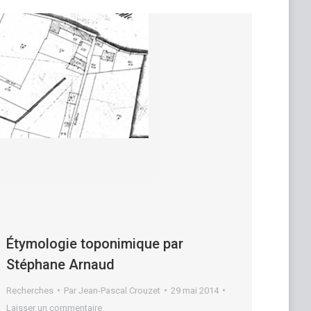
Étymologie toponimique par
Stéphane Arnaud
Recherches
Par
Jean-Pascal Crouzet
29 mai 2014
Laisser un commentaire