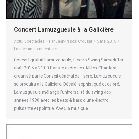
Concert Lamuzgueule à la Galicière
Actu
,
Spectacles
Par
Jean-Pascal Crouzet
5 mai 2015
Laisser un commentaire
Concert gratuit Lamuzgueule, Electro Swing Samedi 1er
août 2015 à 21:00 Dans le cadre des Allées Chantent
organisé par le Conseil général de l’Isère, Lamuzgueule
se produira à la Galicière. Décalé, sophistiqué et coloré,
Lamuzgueule mélange l’universalité du swing des
années 1930 avec les beats & bass d’une électro
puissante et pointue. Avec la musique…