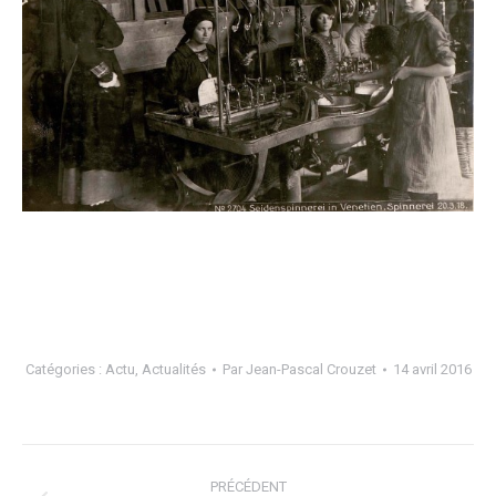
Catégories :
Actu
,
Actualités
Par
Jean-Pascal Crouzet
14 avril 2016
NAVIGATION
PRÉCÉDENT