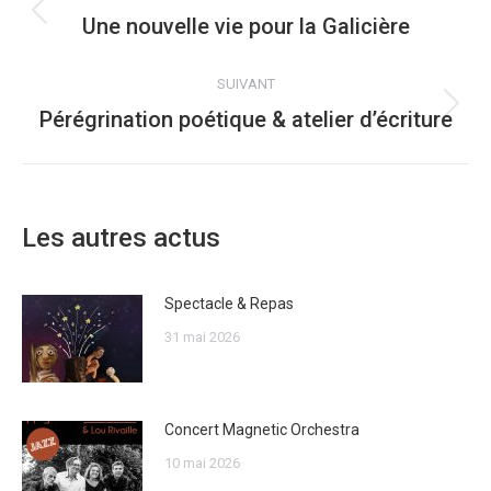
ARTICLE
Une nouvelle vie pour la Galicière
Article
précédent
:
SUIVANT
Pérégrination poétique & atelier d’écriture
Article
suivant
:
Les autres actus
Spectacle & Repas
31 mai 2026
Concert Magnetic Orchestra
10 mai 2026