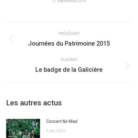
21 septembre 2015
NAVIGATION
PRÉCÉDENT
ARTICLE
Journées du Patrimoine 2015
Article
précédent
:
SUIVANT
Le badge de la Galicière
Article
suivant
:
Les autres actus
Concert No Mad
3 juin 2025