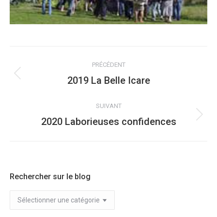
NAVIGATION
PRÉCÉDENT
ALBUM
2019 La Belle Icare
Album
précédent
:
SUIVANT
2020 Laborieuses confidences
Album
suivant
:
Rechercher sur le blog
Rechercher
sur