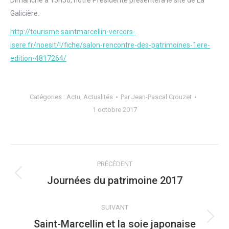
Dimanche à 15h50, notre Présidente présentera le site de La
Galicière.
http://tourisme.saintmarcellin-vercors-
isere.fr/noesit/!/fiche/salon-rencontre-des-patrimoines-1ere-
edition-4817264/
Catégories :
Actu
,
Actualités
Par
Jean-Pascal Crouzet
1 octobre 2017
NAVIGATION
PRÉCÉDENT
ARTICLE
Journées du patrimoine 2017
Article
précédent
:
SUIVANT
Saint-Marcellin et la soie japonaise
Article