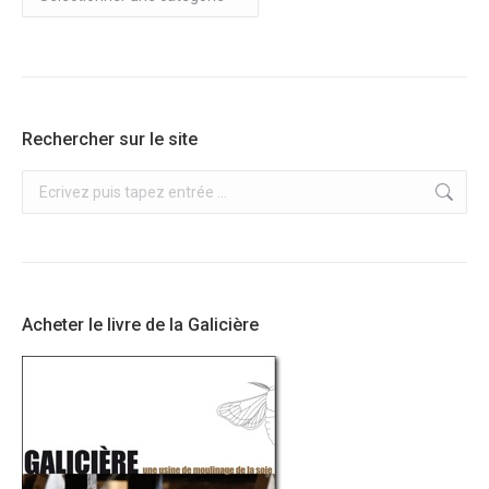
sur
le
blog
Rechercher sur le site
Recherche
:
Acheter le livre de la Galicière