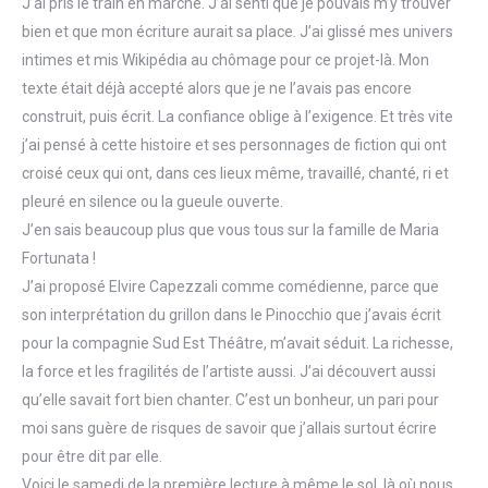
J’ai pris le train en marche. J’ai senti que je pouvais m’y trouver
bien et que mon écriture aurait sa place. J’ai glissé mes univers
intimes et mis Wikipédia au chômage pour ce projet-là. Mon
texte était déjà accepté alors que je ne l’avais pas encore
construit, puis écrit. La confiance oblige à l’exigence. Et très vite
j’ai pensé à cette histoire et ses personnages de fiction qui ont
croisé ceux qui ont, dans ces lieux même, travaillé, chanté, ri et
pleuré en silence ou la gueule ouverte.
J’en sais beaucoup plus que vous tous sur la famille de Maria
Fortunata !
J’ai proposé Elvire Capezzali comme comédienne, parce que
son interprétation du grillon dans le Pinocchio que j’avais écrit
pour la compagnie Sud Est Théâtre, m’avait séduit. La richesse,
la force et les fragilités de l’artiste aussi. J’ai découvert aussi
qu’elle savait fort bien chanter. C’est un bonheur, un pari pour
moi sans guère de risques de savoir que j’allais surtout écrire
pour être dit par elle.
Voici le samedi de la première lecture à même le sol, là où nous