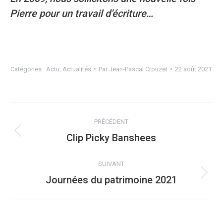
Pierre pour un travail d’écriture…
Catégories :
Actu
,
Actualités
Par
Jean-Pascal Crouzet
22 août 2021
NAVIGATION
PRÉCÉDENT
ARTICLE
Clip Picky Banshees
Article
précédent
:
SUIVANT
Journées du patrimoine 2021
Article
suivant
: