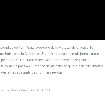
lendide de Tom Waits avec celle de la Motown de Chicago. Ils
s infinies de la Californie. Une folk nostalgique mais jamais triste
le pélerinage. Une quête collective, à la manière d’une grande
conter la passion, l’urgence de vie dans ce qu’elle a de plus intense,
che des âmes et esprits des hommes perdus.
Par
Jean-Pascal Crouzet
10 juin 2021