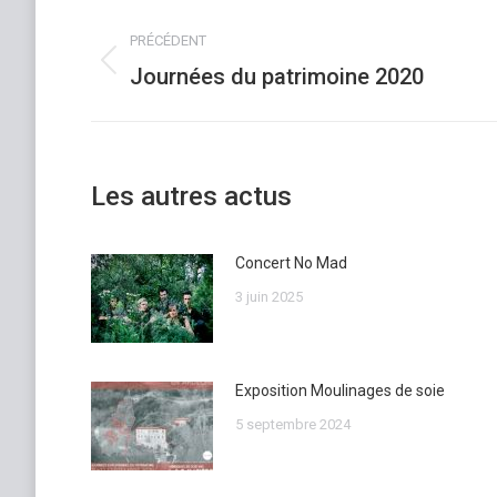
NAVIGATION
PRÉCÉDENT
ARTICLE
Journées du patrimoine 2020
Article
précédent
:
Les autres actus
Concert No Mad
3 juin 2025
Exposition Moulinages de soie
5 septembre 2024