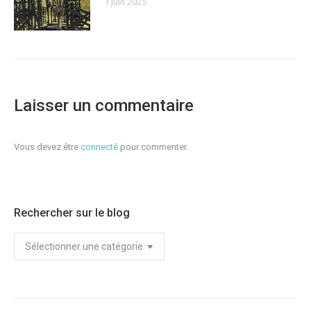
1 juin 2025
Laisser un commentaire
Vous devez être
connecté
pour commenter.
Rechercher sur le blog
Rechercher
sur
le
blog