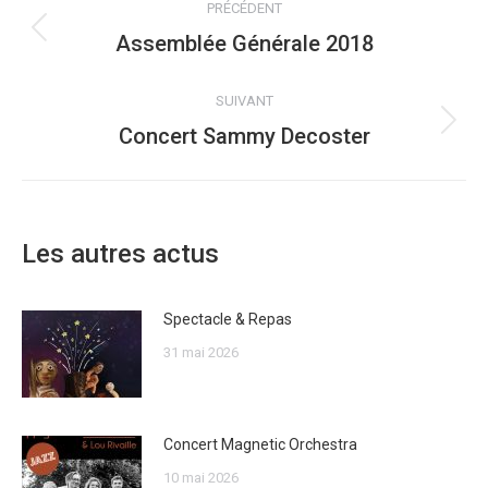
PRÉCÉDENT
ARTICLE
Assemblée Générale 2018
Article
précédent
:
SUIVANT
Concert Sammy Decoster
Article
suivant
:
Les autres actus
Spectacle & Repas
31 mai 2026
Concert Magnetic Orchestra
10 mai 2026