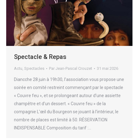
Spectacle & Repas
Actu
,
Spectacles
Par
Jean-Pascal Crouzet
31 mai 2026
Diancche 28 juin à 19h30, l’association vous propose une
soirée en comité restreint commençant par le spectacle
« Couvre feu », et se prolongeant autour d’une assiette
champêtre et d’un dessert. « Couvre feu » de la
compagnie L’œil du Bourgeon se jouant à l’intérieur, le
nombre de places est limité à 50. RÉSERVATION
INDISPENSABLE Composition du tarif :…