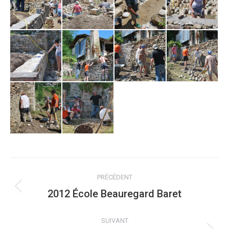
NAVIGATION
PRÉCÉDENT
ALBUM
2012 École Beauregard Baret
Album
précédent
:
SUIVANT