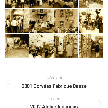
NAVIGATION
PRÉCÉDENT
ALBUM
2001 Corvées Fabrique Basse
Album
précédent
:
SUIVANT
2002 Atelier Inconnus
Album